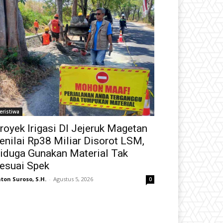
eristiwa
royek Irigasi DI Jejeruk Magetan
enilai Rp38 Miliar Disorot LSM,
iduga Gunakan Material Tak
esuai Spek
ton Suroso, S.H.
-
Agustus 5, 2026
0