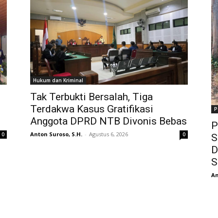
Hukum dan Kriminal
Tak Terbukti Bersalah, Tiga
Terdakwa Kasus Gratifikasi
P
Anggota DPRD NTB Divonis Bebas
P
Anton Suroso, S.H.
-
Agustus 6, 2026
0
0
S
D
S
An