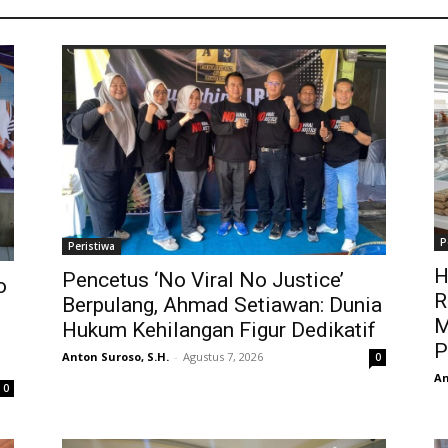
P
Peristiwa
H
Pencetus ‘No Viral No Justice’
o
R
Berpulang, Ahmad Setiawan: Dunia
M
Hukum Kehilangan Figur Dedikatif
P
Anton Suroso, S.H.
-
Agustus 7, 2026
0
An
0