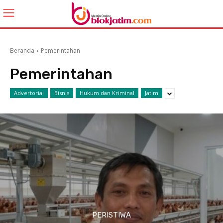
Beranda
Pemerintahan
Pemerintahan
Advertorial
Bisnis
Hukum dan Kriminal
Jatim
PERISTIWA