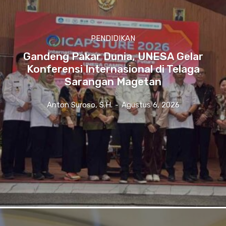
PENDIDIKAN
Gandeng Pakar Dunia, UNESA Gelar
Konferensi Internasional di Telaga
Sarangan Magetan
Anton Suroso, S.H.
-
Agustus 6, 2026