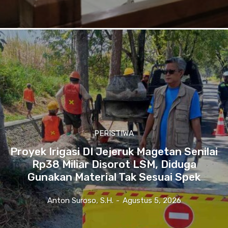
PERISTIWA
Proyek Irigasi DI Jejeruk Magetan Senilai
Rp38 Miliar Disorot LSM, Diduga
Gunakan Material Tak Sesuai Spek
Anton Suroso, S.H.
-
Agustus 5, 2026