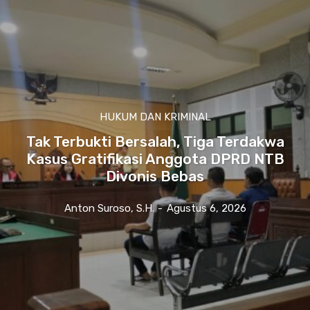
HUKUM DAN KRIMINAL
Tak Terbukti Bersalah, Tiga Terdakwa
Kasus Gratifikasi Anggota DPRD NTB
Divonis Bebas
Anton Suroso, S.H.
-
Agustus 6, 2026