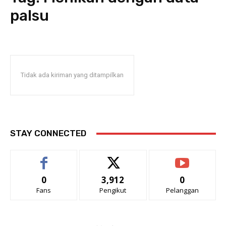
palsu
Tidak ada kiriman yang ditampilkan
STAY CONNECTED
0
3,912
0
Fans
Pengikut
Pelanggan