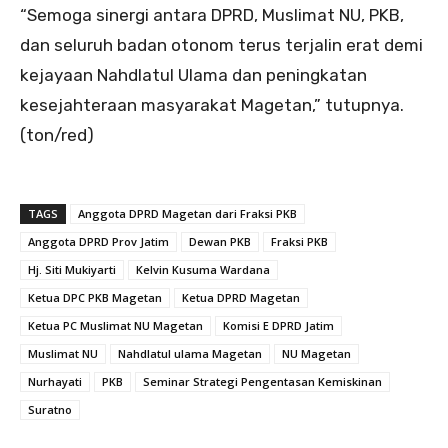
“Semoga sinergi antara DPRD, Muslimat NU, PKB,
dan seluruh badan otonom terus terjalin erat demi
kejayaan Nahdlatul Ulama dan peningkatan
kesejahteraan masyarakat Magetan,” tutupnya.
(ton/red)
TAGS
Anggota DPRD Magetan dari Fraksi PKB
Anggota DPRD Prov Jatim
Dewan PKB
Fraksi PKB
Hj. Siti Mukiyarti
Kelvin Kusuma Wardana
Ketua DPC PKB Magetan
Ketua DPRD Magetan
Ketua PC Muslimat NU Magetan
Komisi E DPRD Jatim
Muslimat NU
Nahdlatul ulama Magetan
NU Magetan
Nurhayati
PKB
Seminar Strategi Pengentasan Kemiskinan
Suratno