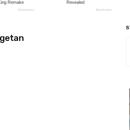
S
agetan