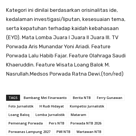
Kategori ini dinilai berdasarkan orisinalitas ide,
kedalaman investigasi/liputan, kesesuaian tema,
serta kepatuhan terhadap kaidah kebahasaan
(EYD). Mata Lomba Juara I Juara II Juara III. TV
Porwada Aris Munandar Yoni Ariadi. Feature
Porwada Lalu Habib Fajar. Feature Olahraga Saudi
Khaeruddin. Feature Wisata Loang Balok M.
Nasrullah.Medsos Porwada Ratna Dewi.(ton/red)
TAGS
Bambang Mei Finarwanto
Berita NTB
Ferry Gunawan
Foto Jurnalistik
H Rudi Hidayat
Kompetisi Jurnalistik
Loang Baloq
Lomba Jurnalistik
Mataram
Pemenang Porwada
Pers NTB
Porwada NTB 2026
Porwanas Lampung 2027
PWI NTB
Wartawan NTB