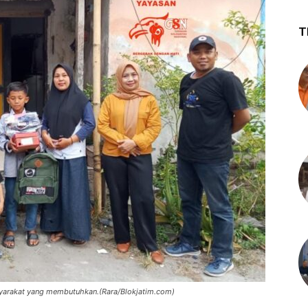
T
yarakat yang membutuhkan.(Rara/Blokjatim.com)