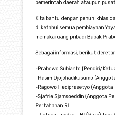
pemerintah daerah ataupun pusat
Kita bantu dengan penuh ikhlas d
di ketahui semua pembiayaan Yaya
memakai uang pribadi Bapak Prabo
Sebagai informasi, berikut deret
-Prabowo Subianto (Pendiri/Ketua
-Hasim Djojohadikusumo (Anggota
-Ragowo Hediprasetyo (Anggota 
-Sjafrie Sjamsoeddin (Anggota Pe
Pertahanan RI
– Letnan Jendral TNI (Purn) Tegu