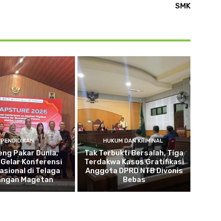
SMK
PENDIDIKAN
HUKUM DAN KRIMINAL
ng Pakar Dunia,
Tak Terbukti Bersalah, Tiga
Gelar Konferensi
Terdakwa Kasus Gratifikasi
asional di Telaga
Anggota DPRD NTB Divonis
angan Magetan
Bebas