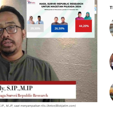
T
S.IP., M.JP, saat menyampaikan rilis.(Anton/Blokjatim.com)