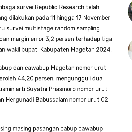
baga survei Republic Research telah
 yang dilakukan pada 11 hingga 17 November
u survei multistage random sampling
an margin error 3,2 persen terhadap tiga
dan wakil bupati Kabupaten Magetan 2024.
n cabup dan cawabup Magetan nomor urut
eroleh 44,20 persen, mengungguli dua
usminiarti Suyatni Priasmoro nomor urut
an Hergunadi Babussalam nomor urut 02
s masing masing pasangan cabup cawabup