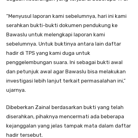
“Menyusul laporan kami sebelumnya, hari ini kami
serahkan bukti-bukti dokumen pendukung ke
Bawaslu untuk melengkapi laporan kami
sebelumnya. Untuk buktinya antara lain daftar
hadir di TPS yang kami duga untuk
penggelembungan suara. Ini sebagai bukti awal
dan petunjuk awal agar Bawaslu bisa melakukan
investigasi lebih lanjut terkait permasalahan ini,”
ujarnya.
Dibeberkan Zainal berdasarkan bukti yang telah
diserahkan, pihaknya mencermati ada beberapa
kejanggalan yang jelas tampak mata dalam daftar
hadir tersebut.