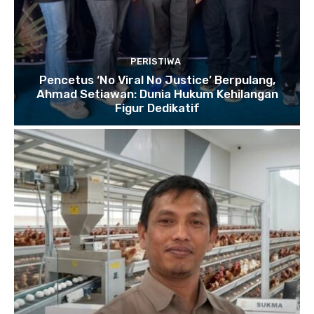
PERISTIWA
Pencetus ‘No Viral No Justice’ Berpulang,
Ahmad Setiawan: Dunia Hukum Kehilangan
Figur Dedikatif