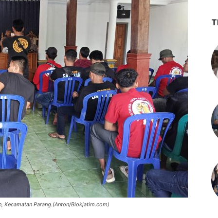
T
n, Kecamatan Parang.(Anton/Blokjatim.com)