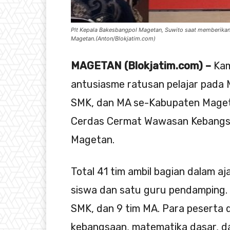
Plt Kepala Bakesbangpol Magetan, Suwito saat memberikan
Magetan.(Anton/Blokjatim.com)
MAGETAN (Blokjatim.com) –
Kam
antusiasme ratusan pelajar pada 
SMK, dan MA se-Kabupaten Maget
Cerdas Cermat Wawasan Kebangsa
Magetan.
Total 41 tim ambil bagian dalam a
siswa dan satu guru pendamping. 
SMK, dan 9 tim MA. Para peserta 
kebangsaan, matematika dasar, da