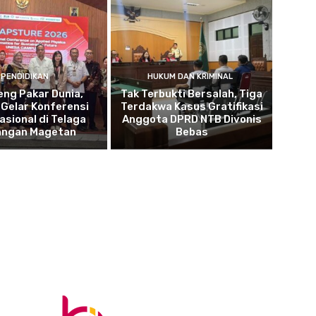
PENDIDIKAN
HUKUM DAN KRIMINAL
ng Pakar Dunia,
Tak Terbukti Bersalah, Tiga
Gelar Konferensi
Terdakwa Kasus Gratifikasi
asional di Telaga
Anggota DPRD NTB Divonis
angan Magetan
Bebas