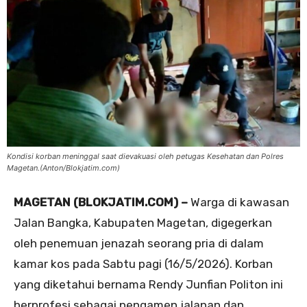
Kondisi korban meninggal saat dievakuasi oleh petugas Kesehatan dan Polres
Magetan.(Anton/Blokjatim.com)
MAGETAN (BLOKJATIM.COM) –
Warga di kawasan
Jalan Bangka, Kabupaten Magetan, digegerkan
oleh penemuan jenazah seorang pria di dalam
kamar kos pada Sabtu pagi (16/5/2026). Korban
yang diketahui bernama Rendy Junfian Politon ini
berprofesi sebagai pengamen jalanan dan