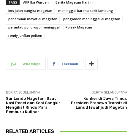
TAGS
AKP Ika Wardani
Berita Magetan Hari Ini
kos jalan bangka magetan
meninggal karena sakit lambung
penemuan mayat di magetan
pengamen meninggal di magetan
perantau ponorogo meninggal
Polsek Magetan
rendy junfian politon
WhatsApp
Facebook
BERITA SEBELUMNYA
BERITA SELANJUTNYA
Sar Londo Magetan: Saat
Kunker di Jawa Timur,
Nasi Pecel dan Kopi Cangkir
Presiden Prabowo Transit di
Mengikat Rindu Para
Lanud Iswahjudi Magetan
Pemburu Kuliner
RELATED ARTICLES