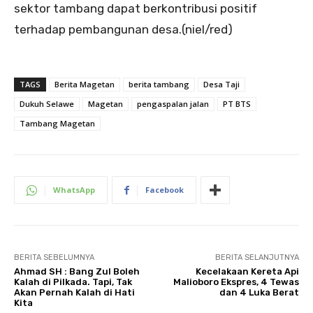
sektor tambang dapat berkontribusi positif
terhadap pembangunan desa.(niel/red)
TAGS
Berita Magetan
berita tambang
Desa Taji
Dukuh Selawe
Magetan
pengaspalan jalan
PT BTS
Tambang Magetan
WhatsApp
Facebook
BERITA SEBELUMNYA
BERITA SELANJUTNYA
Ahmad SH : Bang Zul Boleh
Kecelakaan Kereta Api
Kalah di Pilkada. Tapi, Tak
Malioboro Ekspres, 4 Tewas
Akan Pernah Kalah di Hati
dan 4 Luka Berat
Kita