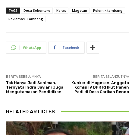
TAGS
Desa Sobontoro
Karas
Magetan
Polemik tambang
Reklamasi Tambang
WhatsApp
Facebook
BERITA SEBELUMNYA
BERITA SELANJUTNYA
Tak Hanya Jadi Seniman,
Kunker di Magetan, Anggota
Ternyata Indra Jaylani Juga
Komisi IV DPR RI Ikut Panen
Mengutamakan Pendidikan
Padi di Desa Carikan Bendo
RELATED ARTICLES