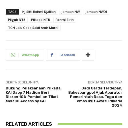
TAGS
Hj Sitti Rohmi Djalilah
Jamaah NW
Jamaah NWDI
Pilgub NTB
Pilkada NTB
Rohmi-Firin
TGH Lalu Gede Sakti Amir Murni
WhatsApp
Facebook
BERITA SEBELUMNYA
BERITA SELANJUTNYA
Dukung Pelaksanaan Pilkada,
Jadi Garda Terdepan,
KAI Daop 7 Madiun Beri
Bakesbangpol Ajak Aparatur
Diskon 10% Pembelian Tiket
Pemerintah Desa, Toga dan
Melalui Access by KAI
Tomas Ikut Awasi Pilkada
2024
RELATED ARTICLES