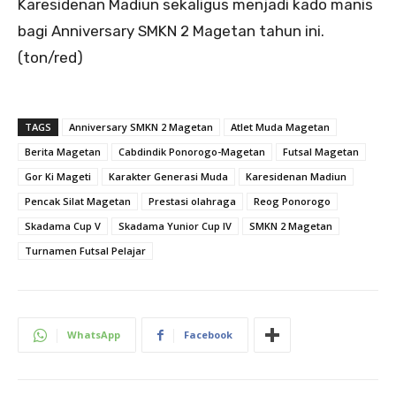
Karesidenan Madiun sekaligus menjadi kado manis
bagi Anniversary SMKN 2 Magetan tahun ini.
(ton/red)
TAGS
Anniversary SMKN 2 Magetan
Atlet Muda Magetan
Berita Magetan
Cabdindik Ponorogo-Magetan
Futsal Magetan
Gor Ki Mageti
Karakter Generasi Muda
Karesidenan Madiun
Pencak Silat Magetan
Prestasi olahraga
Reog Ponorogo
Skadama Cup V
Skadama Yunior Cup IV
SMKN 2 Magetan
Turnamen Futsal Pelajar
WhatsApp
Facebook