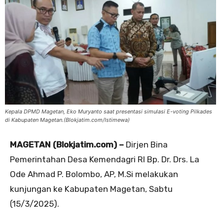
Kepala DPMD Magetan, Eko Muryanto saat presentasi simulasi E-voting Pilkades
di Kabupaten Magetan.(Blokjatim.com/Istimewa)
MAGETAN (Blokjatim.com) –
Dirjen Bina
Pemerintahan Desa Kemendagri RI Bp. Dr. Drs. La
Ode Ahmad P. Bolombo, AP, M.Si melakukan
kunjungan ke Kabupaten Magetan, Sabtu
(15/3/2025).