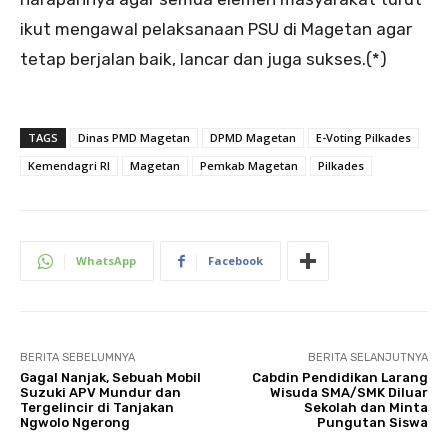
ikut mengawal pelaksanaan PSU di Magetan agar
tetap berjalan baik, lancar dan juga sukses.(*)
TAGS
Dinas PMD Magetan
DPMD Magetan
E-Voting Pilkades
Kemendagri RI
Magetan
Pemkab Magetan
Pilkades
WhatsApp
Facebook
BERITA SEBELUMNYA
BERITA SELANJUTNYA
Gagal Nanjak, Sebuah Mobil
Cabdin Pendidikan Larang
Suzuki APV Mundur dan
Wisuda SMA/SMK Diluar
Tergelincir di Tanjakan
Sekolah dan Minta
Ngwolo Ngerong
Pungutan Siswa