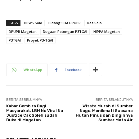
TAGS
BBWS Solo
Bidang SDA DPUPR
Das Solo
DPUPR Magetan
Dugaan Potongan P3TGAI
HIPPA Magetan
P3TGAI
Proyek P3-TGAI
WhatsApp
Facebook
BERITA SEBELUMNYA
BERITA SELANJUTNYA
Kabar Gembira Bagi
Wisata Murah di Sumber
Masyarakat, LBH No Viral No
Nogo, Menikmati Suasana
Justice Cak Soleh sudah
Hutan Pinus dan Dinginnya
Buka di Magetan
Sumber Mata Air