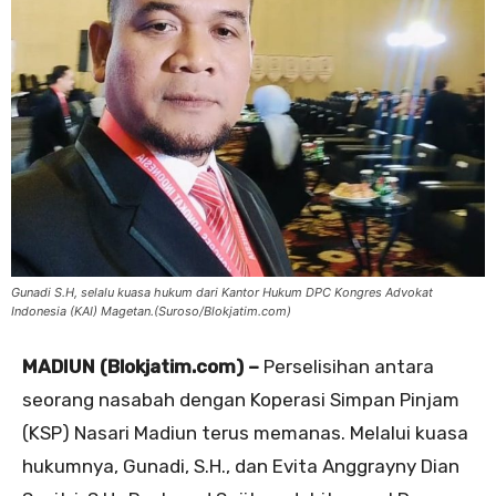
Gunadi S.H, selalu kuasa hukum dari Kantor Hukum DPC Kongres Advokat
Indonesia (KAI) Magetan.(Suroso/Blokjatim.com)
MADIUN (Blokjatim.com) –
Perselisihan antara
seorang nasabah dengan Koperasi Simpan Pinjam
(KSP) Nasari Madiun terus memanas. Melalui kuasa
hukumnya, Gunadi, S.H., dan Evita Anggrayny Dian