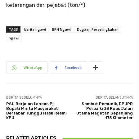
keterangan dari pejabat.(ton/*)
TAGS
berita ngawi
BPN Ngawi
Dugaan Perselingkuhan
ngawi
WhatsApp
Facebook
BERITA SEBELUMNYA
BERITA SELANJUTNYA
PSU Berjalan Lancar, Pj
Sambut Pemudik, DPUPR
Bupati Minta Masyarakat
Perbaiki 33 Ruas Jalan
Bersabar Tunggu Hasil Resmi
Utama Magetan Sepanjang
KPU
175 Kilometer
RELATED ARTICLES