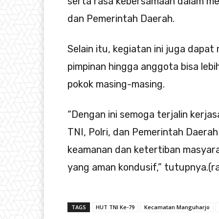
serta rasa kebersamaan dalam menj
dan Pemerintah Daerah.
Selain itu, kegiatan ini juga dapat
pimpinan hingga anggota bisa leb
pokok masing-masing.
“Dengan ini semoga terjalin kerja
TNI, Polri, dan Pemerintah Daera
keamanan dan ketertiban masyara
yang aman kondusif,” tutupnya.(r
TAGS
HUT TNI Ke-79
Kecamatan Manguharjo