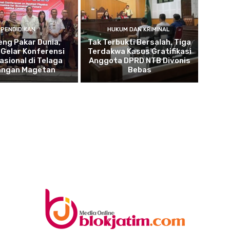
PENDIDIKAN
HUKUM DAN KRIMINAL
ng Pakar Dunia,
Tak Terbukti Bersalah, Tiga
Gelar Konferensi
Terdakwa Kasus Gratifikasi
asional di Telaga
Anggota DPRD NTB Divonis
angan Magetan
Bebas