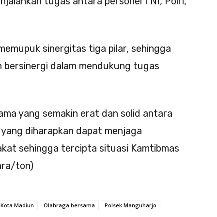
alankan tugas antara personel TNI, Polri,
 memupuk sinergitas tiga pilar, sehingga
ih bersinergi dalam mendukung tugas
sama yang semakin erat dan solid antara
h yang diharapkan dapat menjaga
kat sehingga tercipta situasi Kamtibmas
ara/ton)
Kota Madiun
Olahraga bersama
Polsek Manguharjo