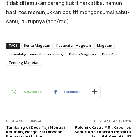
tidak ditemukan barang bukti narkotika, namun
hasil tes menunjukkan positif mengonsumsi sabu-
sabu,” tutupnya.(ton/red)
TAGS
Berita Magetan
Kabupaten Magetan
Magetan
Penyalahgunaan obat terlarang
Polres Magetan
Pres Rilis
Tentang Magetan
WhatsApp
Facebook
BERITA SEBELUMNYA
BERITA SELANJUTNYA
Tambang di Desa Taji Menuai
Polemik Kasus MSI, Kapolres
Keluhan, Warga Pertanyaan
Sebut Ada Laporan Perdata
Kompensasi Lahan
dari LBH Mewakili 31