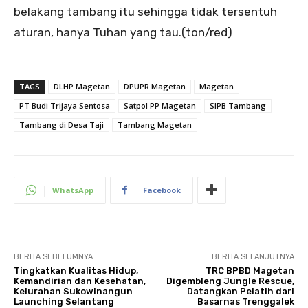
belakang tambang itu sehingga tidak tersentuh
aturan, hanya Tuhan yang tau.(ton/red)
TAGS
DLHP Magetan
DPUPR Magetan
Magetan
PT Budi Trijaya Sentosa
Satpol PP Magetan
SIPB Tambang
Tambang di Desa Taji
Tambang Magetan
WhatsApp
Facebook
BERITA SEBELUMNYA
BERITA SELANJUTNYA
Tingkatkan Kualitas Hidup,
TRC BPBD Magetan
Kemandirian dan Kesehatan,
Digembleng Jungle Rescue,
Kelurahan Sukowinangun
Datangkan Pelatih dari
Launching Selantang
Basarnas Trenggalek