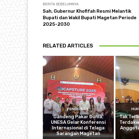
BERITA SEBELUMNYA
Sah, Gubernur Khofifah Resmi Melantik
Bupati dan Wakil Bupati Magetan Periode
2025-2030
RELATED ARTICLES
PENDIDIKAN
HUK
Gandeng Pakar Dunia,
Tak Terb
UNESA Gelar Konferensi
Terdakwa
Internasional di Telaga
Anggota
Sarangan Magetan