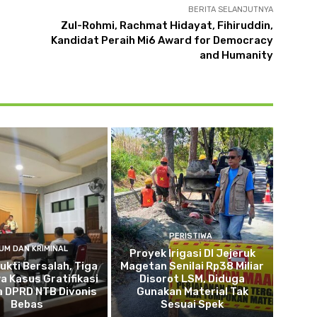
BERITA SELANJUTNYA
Zul-Rohmi, Rachmat Hidayat, Fihiruddin,
Kandidat Peraih Mi6 Award for Democracy
and Humanity
PERISTIWA
UM DAN KRIMINAL
Proyek Irigasi DI Jejeruk
ukti Bersalah, Tiga
Magetan Senilai Rp38 Miliar
 Kasus Gratifikasi
Disorot LSM, Diduga
 DPRD NTB Divonis
Gunakan Material Tak
Bebas
Sesuai Spek