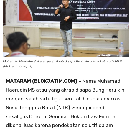
Muhamad Haerudin,S.H atau yang akrab disapa Bung Heru advokat muda NTB.
(Blokjatim.com/Ist)
MATARAM (BLOKJATIM.COM) –
Nama Muhamad
Haerudin MS atau yang akrab disapa Bung Heru kini
menjadi salah satu figur sentral di dunia advokasi
Nusa Tenggara Barat (NTB). Sebagai pendiri
sekaligus Direktur Seniman Hukum Law Firm, ia
dikenal luas karena pendekatan solutif dalam