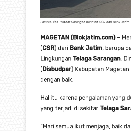
Lampu Hias Trotoar Sarangan bantuan CSR dari Bank Jatim.
MAGETAN (Blokjatim.com) –
Men
(
CSR
) dari
Bank Jatim
, berupa 
Lingkungan
Telaga Sarangan
, D
(
Disbudpar
) Kabupaten Magetan 
dengan baik.
Hal itu karena pengalaman yang d
yang terjadi di sekitar
Telaga Sa
“Mari semua ikut menjaga, baik d