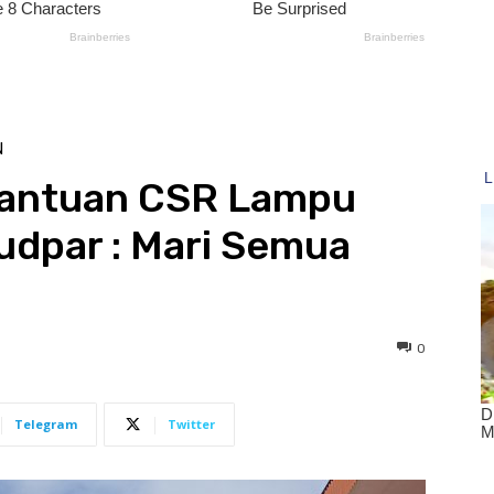
N
Bantuan CSR Lampu
budpar : Mari Semua
0
Telegram
Twitter