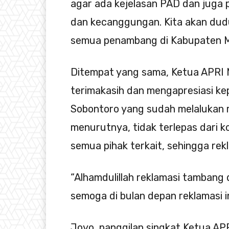
agar ada kejelasan PAD dan juga 
dan kecanggungan. Kita akan dud
semua penambang di Kabupaten Ma
Ditempat yang sama, Ketua APRI
terimakasih dan mengapresiasi ke
Sobontoro yang sudah melalukan r
menurutnya, tidak terlepas dari k
semua pihak terkait, sehingga rekl
“Alhamdulillah reklamasi tambang 
semoga di bulan depan reklamasi in
Joyo, panggilan singkat Ketua AP