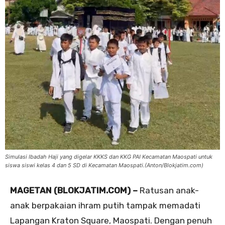
Simulasi Ibadah Haji yang digelar KKKS dan KKG PAI Kecamatan Maospati untuk
siswa siswi kelas 4 dan 5 SD di Kecamatan Maospati.(Anton/Blokjatim.com)
MAGETAN (BLOKJATIM.COM) –
Ratusan anak-
anak berpakaian ihram putih tampak memadati
Lapangan Kraton Square, Maospati. Dengan penuh