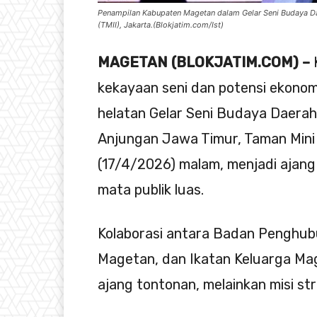
Penampilan Kabupaten Magetan dalam Gelar Seni Budaya Da
(TMII), Jakarta.(Blokjatim.com/Ist)
MAGETAN (BLOKJATIM.COM) –
kekayaan seni dan potensi ekonom
helatan Gelar Seni Budaya Daerah
Anjungan Jawa Timur, Taman Mini 
(17/4/2026) malam, menjadi ajang
mata publik luas.
Kolaborasi antara Badan Penghub
Magetan, dan Ikatan Keluarga Mag
ajang tontonan, melainkan misi st