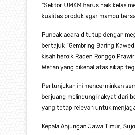
“Sektor UMKM harus naik kelas mela
kualitas produk agar mampu bersai
Puncak acara ditutup dengan mega
bertajuk “Gembring Baring Kaweda
kisah heroik Raden Ronggo Prawir
Wetan yang dikenal atas sikap te
Pertunjukan ini mencerminkan se
berjuang melindungi rakyat dari b
yang tetap relevan untuk menjaga 
Kepala Anjungan Jawa Timur, Suj