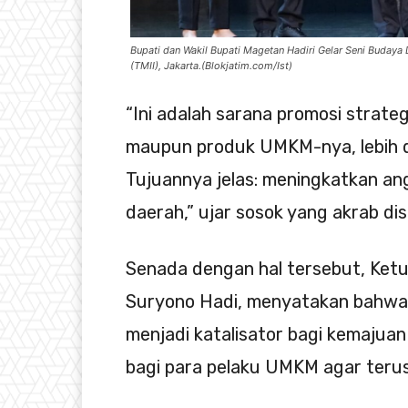
Bupati dan Wakil Bupati Magetan Hadiri Gelar Seni Budaya
(TMII), Jakarta.(Blokjatim.com/Ist)
“Ini adalah sarana promosi strateg
maupun produk UMKM-nya, lebih d
Tujuannya jelas: meningkatkan an
daerah,” ujar sosok yang akrab di
Senada dengan hal tersebut, Ket
Suryono Hadi, menyatakan bahwa 
menjadi katalisator bagi kemajuan
bagi para pelaku UMKM agar terus