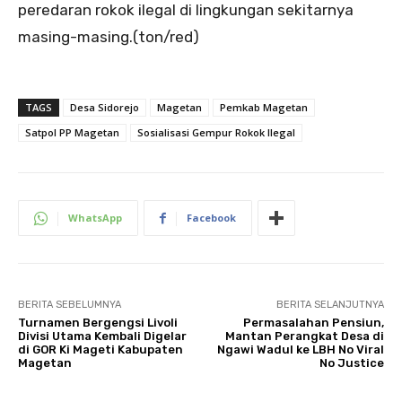
peredaran rokok ilegal di lingkungan sekitarnya
masing-masing.(ton/red)
TAGS
Desa Sidorejo
Magetan
Pemkab Magetan
Satpol PP Magetan
Sosialisasi Gempur Rokok Ilegal
WhatsApp
Facebook
BERITA SEBELUMNYA
BERITA SELANJUTNYA
Turnamen Bergengsi Livoli
Permasalahan Pensiun,
Divisi Utama Kembali Digelar
Mantan Perangkat Desa di
di GOR Ki Mageti Kabupaten
Ngawi Wadul ke LBH No Viral
Magetan
No Justice