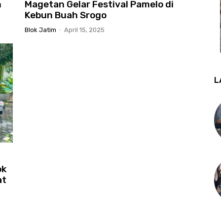
n
Magetan Gelar Festival Pamelo di
Kebun Buah Srogo
Blok Jatim
-
April 15, 2025
L
ok
at