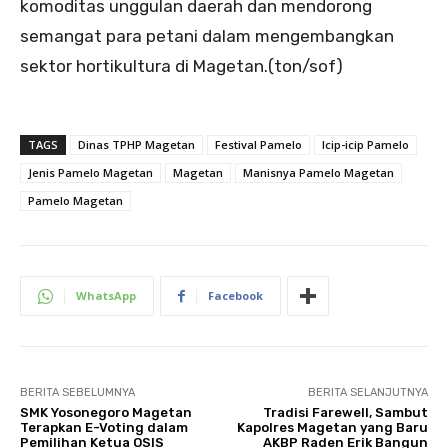
komoditas unggulan daerah dan mendorong
semangat para petani dalam mengembangkan
sektor hortikultura di Magetan.(ton/sof)
TAGS
Dinas TPHP Magetan
Festival Pamelo
Icip-icip Pamelo
Jenis Pamelo Magetan
Magetan
Manisnya Pamelo Magetan
Pamelo Magetan
WhatsApp
Facebook
BERITA SEBELUMNYA
BERITA SELANJUTNYA
SMK Yosonegoro Magetan
Tradisi Farewell, Sambut
Terapkan E-Voting dalam
Kapolres Magetan yang Baru
Pemilihan Ketua OSIS
AKBP Raden Erik Bangun