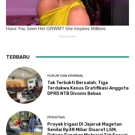
TERBARU
HUKUM DAN KRIMINAL
Tak Terbukti Bersalah, Tiga
Terdakwa Kasus Gratifikasi Anggota
DPRD NTB Divonis Bebas
PERISTIWA
Proyek Irigasi DI Jejeruk Magetan
Senilai Rp38 Miliar Disorot LSM,
Diduga Gunakan Material Tak Sesuai