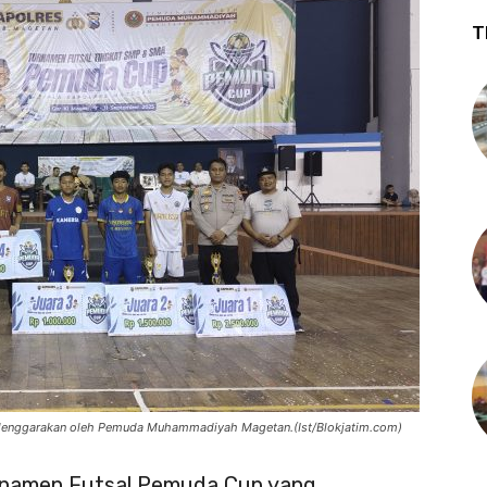
T
elenggarakan oleh Pemuda Muhammadiyah Magetan.(Ist/Blokjatim.com)
namen Futsal Pemuda Cup yang