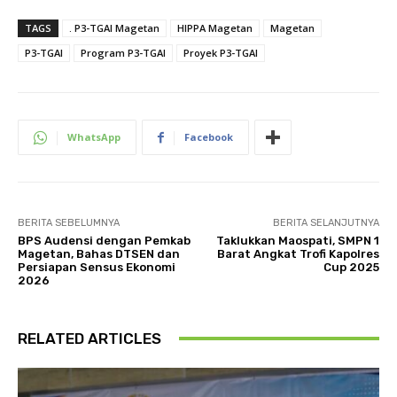
TAGS
. P3-TGAI Magetan
HIPPA Magetan
Magetan
P3-TGAI
Program P3-TGAI
Proyek P3-TGAI
WhatsApp
Facebook
BERITA SEBELUMNYA
BERITA SELANJUTNYA
BPS Audensi dengan Pemkab
Taklukkan Maospati, SMPN 1
Magetan, Bahas DTSEN dan
Barat Angkat Trofi Kapolres
Persiapan Sensus Ekonomi
Cup 2025
2026
RELATED ARTICLES