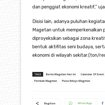
dan penggiat ekonomi kreatif,” uja
Disisi lain, adanya puluhan kegiat
Magetan untuk memperkenalkan p
diproyeksikan sebagai zona kreat
bentuk aktifitas seni budaya, ser
ekonomi di wilayah sekitar.(ton/re
TAGS
Berita Magetan Hari Ini
Calendar Of Event
Pemkab Magetan
Plaza Ndoyo Magetan
WhatsApp
Bagikan