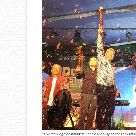
Pj Sekda Magetan bersama Kepala Disbudpar dan OPD terk