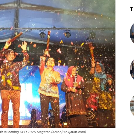
T
ait launching CEO 2025 Magetan.(Anton/Blokjatim.com)