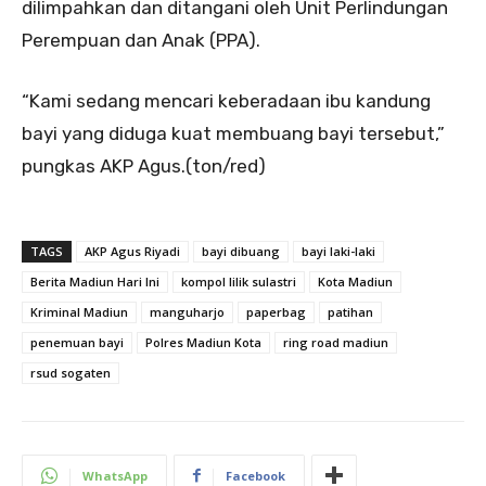
dilimpahkan dan ditangani oleh Unit Perlindungan
Perempuan dan Anak (PPA).
“Kami sedang mencari keberadaan ibu kandung
bayi yang diduga kuat membuang bayi tersebut,”
pungkas AKP Agus.(ton/red)
TAGS
AKP Agus Riyadi
bayi dibuang
bayi laki-laki
Berita Madiun Hari Ini
kompol lilik sulastri
Kota Madiun
Kriminal Madiun
manguharjo
paperbag
patihan
penemuan bayi
Polres Madiun Kota
ring road madiun
rsud sogaten
WhatsApp
Facebook