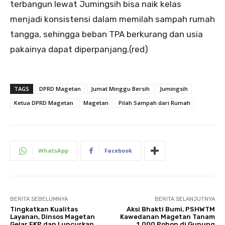
terbangun lewat Jumingsih bisa naik kelas
menjadi konsistensi dalam memilah sampah rumah
tangga, sehingga beban TPA berkurang dan usia
pakainya dapat diperpanjang.(red)
TAGS
DPRD Magetan
Jumat Minggu Bersih
Jumingsih
Ketua DPRD Magetan
Magetan
Pilah Sampah dari Rumah
WhatsApp
Facebook
BERITA SEBELUMNYA
BERITA SELANJUTNYA
Tingkatkan Kualitas
Aksi Bhakti Bumi, PSHWTM
Layanan, Dinsos Magetan
Kawedanan Magetan Tanam
Gelar FKP dan Luncurkan
1.000 Pohon di Gunung