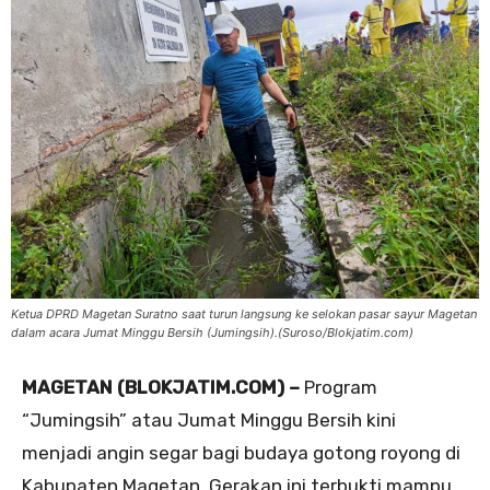
Ketua DPRD Magetan Suratno saat turun langsung ke selokan pasar sayur Magetan
dalam acara Jumat Minggu Bersih (Jumingsih).(Suroso/Blokjatim.com)
MAGETAN (BLOKJATIM.COM) –
Program
“Jumingsih” atau Jumat Minggu Bersih kini
menjadi angin segar bagi budaya gotong royong di
Kabupaten Magetan. Gerakan ini terbukti mampu