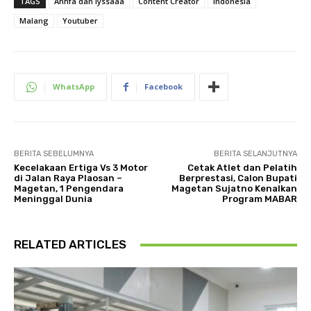
TAGS
Ahhfa dan lyssaaa
Content Creator
Indonesia
Malang
Youtuber
WhatsApp
Facebook
BERITA SEBELUMNYA
BERITA SELANJUTNYA
Kecelakaan Ertiga Vs 3 Motor
Cetak Atlet dan Pelatih
di Jalan Raya Plaosan –
Berprestasi, Calon Bupati
Magetan, 1 Pengendara
Magetan Sujatno Kenalkan
Meninggal Dunia
Program MABAR
RELATED ARTICLES