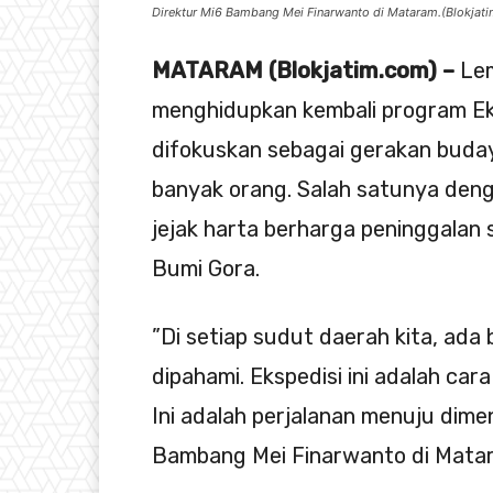
Direktur Mi6 Bambang Mei Finarwanto di Mataram.(Blokjati
MATARAM (Blokjatim.com) –
Lem
menghidupkan kembali program Eksp
difokuskan sebagai gerakan buda
banyak orang. Salah satunya de
jejak harta berharga peninggalan 
Bumi Gora.
”Di setiap sudut daerah kita, ad
dipahami. Ekspedisi ini adalah c
Ini adalah perjalanan menuju dime
Bambang Mei Finarwanto di Matar