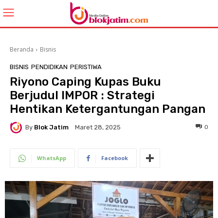
Beranda
Bisnis
BISNIS
PENDIDIKAN
PERISTIWA
Riyono Caping Kupas Buku
Berjudul IMPOR : Strategi
Hentikan Ketergantungan Pangan
By
Blok Jatim
0
Maret 28, 2025
WhatsApp
Facebook