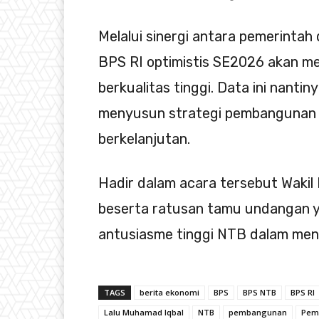
Melalui sinergi antara pemerintah
BPS RI optimistis SE2026 akan men
berkualitas tinggi. Data ini nant
menyusun strategi pembangunan ek
berkelanjutan.
Hadir dalam acara tersebut Wakil 
beserta ratusan tamu undangan y
antusiasme tinggi NTB dalam mend
TAGS
berita ekonomi
BPS
BPS NTB
BPS RI
Lalu Muhamad Iqbal
NTB
pembangunan
Peme