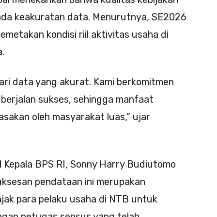
ada keakuratan data. Menurutnya, SE2026
etakan kondisi riil aktivitas usaha di
.
 dari data yang akurat. Kami berkomitmen
berjalan sukses, sehingga manfaat
akan oleh masyarakat luas,” ujar
l Kepala BPS RI, Sonny Harry Budiutomo
ksesan pendataan ini merupakan
ajak para pelaku usaha di NTB untuk
ngan petugas sensus yang telah