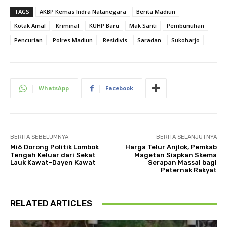
TAGS
AKBP Kemas Indra Natanegara
Berita Madiun
Kotak Amal
Kriminal
KUHP Baru
Mak Santi
Pembunuhan
Pencurian
Polres Madiun
Residivis
Saradan
Sukoharjo
WhatsApp
Facebook
BERITA SEBELUMNYA
BERITA SELANJUTNYA
Mi6 Dorong Politik Lombok
Harga Telur Anjlok, Pemkab
Tengah Keluar dari Sekat
Magetan Siapkan Skema
Lauk Kawat-Dayen Kawat
Serapan Massal bagi
Peternak Rakyat
RELATED ARTICLES