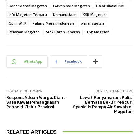
Donor darah Magetan
Forkopimda Magetan
Halal Bihalal PMI
Info Magetan Terbaru
Kemanusiaan
KSR Magetan
Opini WTP
Palang Merah Indonesia
pmi magetan
Relawan Magetan
Stok Darah Lebaran
TSR Magetan
WhatsApp
Facebook
BERITA SEBELUMNYA
BERITA SELANJUTNYA
Respons Aduan Warga, Diana
Lewat Penyamaran, Polisi
Sasa Kawal Pemangkasan
Berhasil Bekuk Pencuri
Pohon di Jalur Provinsi
Spesialis Pompa Air Sawah di
Magetan
RELATED ARTICLES