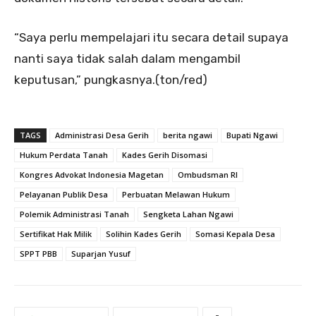
“Saya perlu mempelajari itu secara detail supaya
nanti saya tidak salah dalam mengambil
keputusan,” pungkasnya.(ton/red)
TAGS
Administrasi Desa Gerih
berita ngawi
Bupati Ngawi
Hukum Perdata Tanah
Kades Gerih Disomasi
Kongres Advokat Indonesia Magetan
Ombudsman RI
Pelayanan Publik Desa
Perbuatan Melawan Hukum
Polemik Administrasi Tanah
Sengketa Lahan Ngawi
Sertifikat Hak Milik
Solihin Kades Gerih
Somasi Kepala Desa
SPPT PBB
Suparjan Yusuf