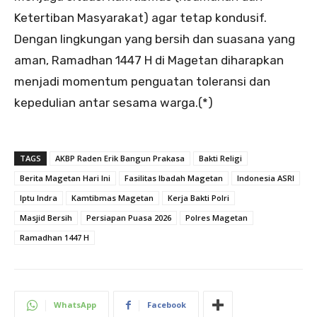
Ketertiban Masyarakat) agar tetap kondusif.
Dengan lingkungan yang bersih dan suasana yang
aman, Ramadhan 1447 H di Magetan diharapkan
menjadi momentum penguatan toleransi dan
kepedulian antar sesama warga.(*)
TAGS
AKBP Raden Erik Bangun Prakasa
Bakti Religi
Berita Magetan Hari Ini
Fasilitas Ibadah Magetan
Indonesia ASRI
Iptu Indra
Kamtibmas Magetan
Kerja Bakti Polri
Masjid Bersih
Persiapan Puasa 2026
Polres Magetan
Ramadhan 1447 H
WhatsApp
Facebook