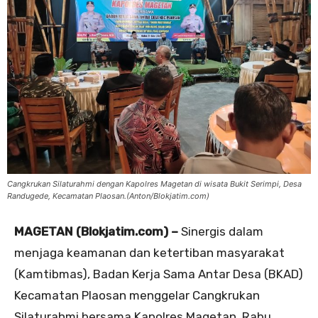
Cangkrukan Silaturahmi dengan Kapolres Magetan di wisata Bukit Serimpi, Desa
Randugede, Kecamatan Plaosan.(Anton/Blokjatim.com)
MAGETAN (Blokjatim.com) –
Sinergis dalam
menjaga keamanan dan ketertiban masyarakat
(Kamtibmas), Badan Kerja Sama Antar Desa (BKAD)
Kecamatan Plaosan menggelar Cangkrukan
Silaturahmi bersama Kapolres Magetan, Rabu