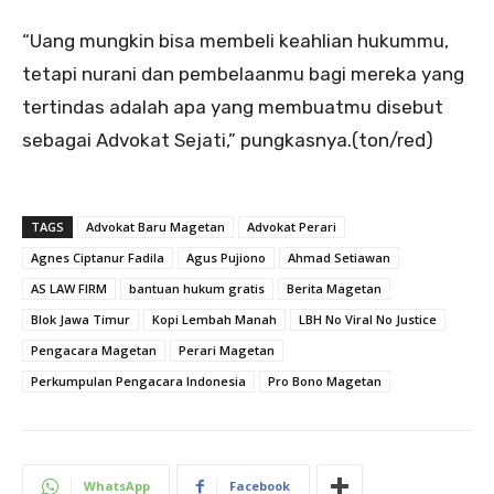
“Uang mungkin bisa membeli keahlian hukummu,
tetapi nurani dan pembelaanmu bagi mereka yang
tertindas adalah apa yang membuatmu disebut
sebagai Advokat Sejati,” pungkasnya.(ton/red)
TAGS
Advokat Baru Magetan
Advokat Perari
Agnes Ciptanur Fadila
Agus Pujiono
Ahmad Setiawan
AS LAW FIRM
bantuan hukum gratis
Berita Magetan
Blok Jawa Timur
Kopi Lembah Manah
LBH No Viral No Justice
Pengacara Magetan
Perari Magetan
Perkumpulan Pengacara Indonesia
Pro Bono Magetan
WhatsApp
Facebook