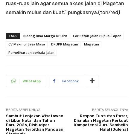
ruas-ruas lain agar semua akses jalan di Magetan
semakin mulus dan kuat,” pungkasnya.(ton/red)
TAGS
Bidang Bina Marga DPUPR
Cor Beton Jalan Pupus-Tapen
CV Makmur Jaya Masa
DPUPR Magetan
Magetan
Pemeliharaan berkala Jalan
WhatsApp
Facebook
BERITA SEBELUMNYA
BERITA SELANJUTNYA
Sambut Lonjakan Wisatawan
Respon Tuntutan Pasar,
di Libur Natal dan Tahun
Disnakan Magetan Perkuat
Baru 2026, Disbudpar
Kompetensi Juru Sembelih
Magetan Terbitkan Panduan
Halal (Juleha)
Strategis