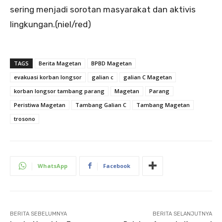
sering menjadi sorotan masyarakat dan aktivis
lingkungan.(niel/red)
TAGS
Berita Magetan
BPBD Magetan
evakuasi korban longsor
galian c
galian C Magetan
korban longsor tambang parang
Magetan
Parang
Peristiwa Magetan
Tambang Galian C
Tambang Magetan
trosono
WhatsApp
Facebook
BERITA SEBELUMNYA
BERITA SELANJUTNYA